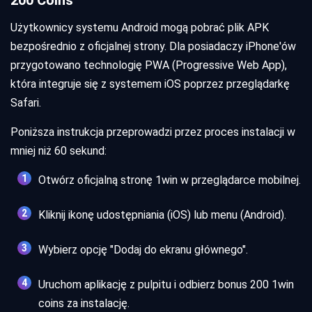
200 Coins
Użytkownicy systemu Android mogą pobrać plik APK
bezpośrednio z oficjalnej strony. Dla posiadaczy iPhone'ów
przygotowano technologię PWA (Progressive Web App),
która integruje się z systemem iOS poprzez przeglądarkę
Safari.
Poniższa instrukcja przeprowadzi przez proces instalacji w
mniej niż 60 sekund:
Otwórz oficjalną stronę 1win w przeglądarce mobilnej.
Kliknij ikonę udostępniania (iOS) lub menu (Android).
Wybierz opcję "Dodaj do ekranu głównego".
Uruchom aplikację z pulpitu i odbierz bonus 200 1win
coins za instalację.