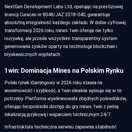
NextGen Development Labs Ltd, operując na prestiżowej
licencji Curacao nr 8048/JAZ 2018-040, gwarantuje
absolutną integralność każdego zakładu. W dobie cyfrowej
transformacji 2026 roku, mines 1win oferuje nie tylko
rozrywkę, ale przede wszystkim transparentny system
generowania zysków oparty na technologii blockchain i
błyskawicznych wypłatach.
1win: Dominacja Mines na Polskim Rynku
Polski rynek iGamingowy w 2026 roku stawia na
anonimowość i szybkość, a 1win idealnie wpisuje się w te
potrzeby. Platforma wyeliminowała zbędnych pośredników,
oferując bezpośredni dostęp do gry mines 1win z pełną
lokalizacją językową i wsparciem technicznym 24/7.
Infrastruktura techniczna serwisu zapewnia stabilność