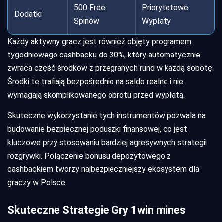
500 Free
Priorytetowe
Dodatki
Spinów
Wypłaty
Każdy aktywny gracz jest również objęty programem
tygodniowego cashbacku do 30%, który automatycznie
zwraca część środków z przegranych rund w każdą sobotę.
Środki te trafiają bezpośrednio na saldo realne i nie
wymagają skomplikowanego obrotu przed wypłatą.
Skuteczne wykorzystanie tych instrumentów pozwala na
budowanie bezpiecznej poduszki finansowej, co jest
kluczowe przy stosowaniu bardziej agresywnych strategii
rozgrywki. Połączenie bonusu depozytowego z
cashbackiem tworzy najbezpieczniejszy ekosystem dla
graczy w Polsce.
Skuteczne Strategie Gry 1win mines