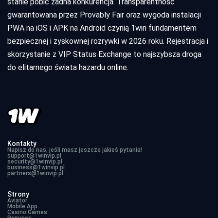
stanie pobić żadna konkurencja. Transparentność
gwarantowana przez Provably Fair oraz wygoda instalacji
PWA na iOS i APK na Android czynią 1win fundamentem
bezpiecznej i zyskownej rozrywki w 2026 roku. Rejestracja i
skorzystanie z VIP Status Exchange to najszybsza droga
do elitarnego świata hazardu online.
Kontakty
Napisz do nas, jeśli masz jeszcze jakieś pytania!
support@1winvip.pl
security@1winvip.pl
business@1winvip.pl
partners@1winvip.pl
Strony
Aviator
Mobile App
Casino Games