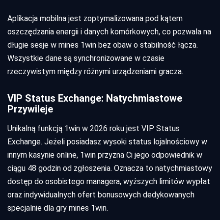
Aplikacja mobilna jest zoptymalizowana pod kątem
oszczędzania energii i danych komórkowych, co pozwala na
długie sesje w mines 1win bez obaw o stabilność łącza.
Wszystkie dane są synchronizowane w czasie
rzeczywistym między różnymi urządzeniami gracza.
VIP Status Exchange: Natychmiastowe
Przywileje
Unikalną funkcją 1win w 2026 roku jest
VIP Status
Exchange
. Jeżeli posiadasz wysoki status lojalnościowy w
innym kasynie online, 1win przyzna Ci jego odpowiednik w
ciągu 48 godzin od zgłoszenia. Oznacza to natychmiastowy
dostęp do osobistego managera, wyższych limitów wypłat
oraz indywidualnych ofert bonusowych dedykowanych
specjalnie dla gry mines 1win.