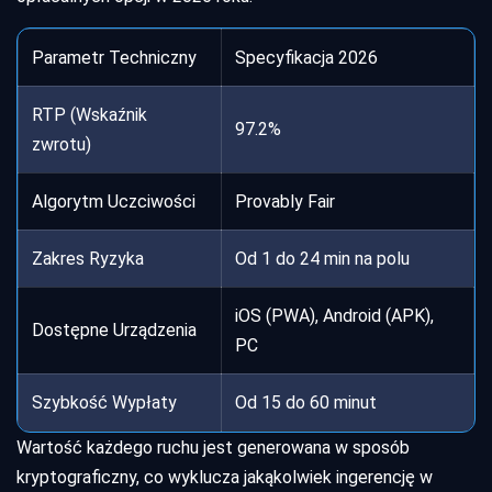
Parametr Techniczny
Specyfikacja 2026
RTP (Wskaźnik
97.2%
zwrotu)
Algorytm Uczciwości
Provably Fair
Zakres Ryzyka
Od 1 do 24 min na polu
iOS (PWA), Android (APK),
Dostępne Urządzenia
PC
Szybkość Wypłaty
Od 15 do 60 minut
Wartość każdego ruchu jest generowana w sposób
kryptograficzny, co wyklucza jakąkolwiek ingerencję w