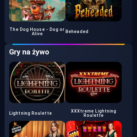
The Dog House - Dog or
Beheaded
Alive
Gry na żywo
XXXtreme Lightning
Lightning Roulette
Roulette