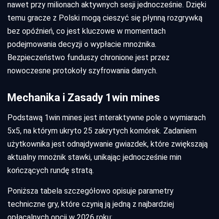
nawet przy milionach aktywnych sesji jednocześnie. Dzięki
temu gracze z Polski mogą cieszyć się płynną rozgrywką
bez opóźnień, co jest kluczowe w momentach
podejmowania decyzji o wypłacie mnożnika.
Bezpieczeństwo funduszy chronione jest przez
nowoczesne protokoły szyfrowania danych.
Mechanika i Zasady 1win mines
Podstawą
1win mines
jest interaktywne pole o wymiarach
5x5, na którym ukryto 25 zakrytych komórek. Zadaniem
użytkownika jest odnajdywanie gwiazdek, które zwiększają
aktualny mnożnik stawki, unikając jednocześnie min
kończących rundę stratą.
Poniższa tabela szczegółowo opisuje parametry
techniczne gry, które czynią ją jedną z najbardziej
opłacalnych opcji w 2026 roku: