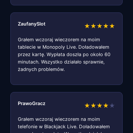
ZaufanySlot
★
★
★
★
★
Grałem wczoraj wieczorem na moim
tablecie w Monopoly Live. Doładowałem
przez kartę. Wypłata doszła po około 60
minutach. Wszystko działało sprawnie,
żadnych problemów.
PrawoGracz
★
★
★
★
★
Grałem wczoraj wieczorem na moim
telefonie w Blackjack Live. Doładowałem