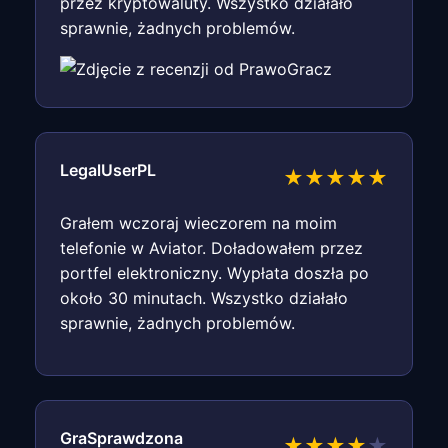
przez kryptowaluty. Wszystko działało
sprawnie, żadnych problemów.
LegalUserPL
★
★
★
★
★
Grałem wczoraj wieczorem na moim
telefonie w Aviator. Doładowałem przez
portfel elektroniczny. Wypłata doszła po
około 30 minutach. Wszystko działało
sprawnie, żadnych problemów.
GraSprawdzona
★
★
★
★
★