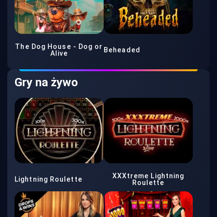
The Dog House - Dog or
Beheaded
Alive
Gry na żywo
XXXtreme Lightning
Lightning Roulette
Roulette