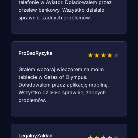
telefonie w Aviator. Doładowałem przez
przelew bankowy. Wszystko działało
sprawnie, żadnych problemów.
ProBezRyzyka
★
★
★
★
★
Grałem wczoraj wieczorem na moim
tablecie w Gates of Olympus.
Doładowałem przez aplikację mobilną.
Wszystko działało sprawnie, żadnych
problemów.
LegalnyZakład
★
★
★
★
★