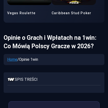
Vegas Roulette
Caribbean Stud Poker
Opinie o Grach i Wpłatach na 1win:
Co Mówią Polscy Gracze w 2026?
Home
/
Opinie 1win
SPIS TREŚCI