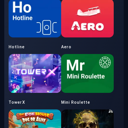
Hotline
Aero
TowerX
Mini Roulette