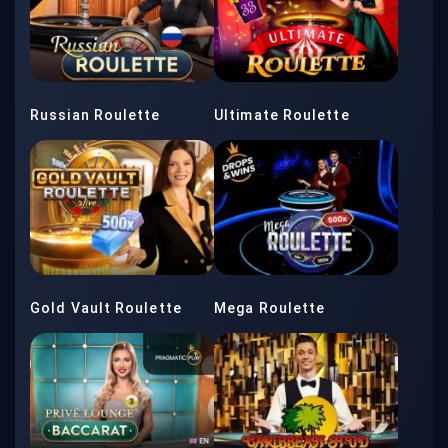
Russian Roulette
Ultimate Roulette
Gold Vault Roulette
Mega Roulette