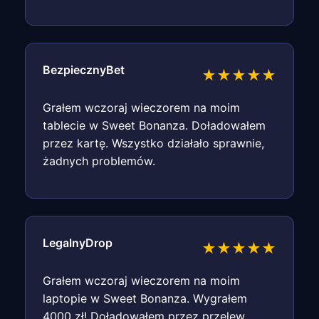
BezpiecznyBet
★
★
★
★
★
Grałem wczoraj wieczorem na moim
tablecie w Sweet Bonanza. Doładowałem
przez kartę. Wszystko działało sprawnie,
żadnych problemów.
LegalnyDrop
★
★
★
★
★
Grałem wczoraj wieczorem na moim
laptopie w Sweet Bonanza.
Wygrałem
4000 zł!
Doładowałem przez przelew