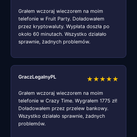
Grałem wczoraj wieczorem na moim
telefonie w Fruit Party. Doładowałem
przez kryptowaluty. Wypłata doszła po
około 60 minutach. Wszystko działało
sprawnie, żadnych problemów.
GraczLegalnyPL
★
★
★
★
★
Grałem wczoraj wieczorem na moim
telefonie w Crazy Time. Wygrałem 1775 zł!
Doładowałem przez przelew bankowy.
Wszystko działało sprawnie, żadnych
problemów.