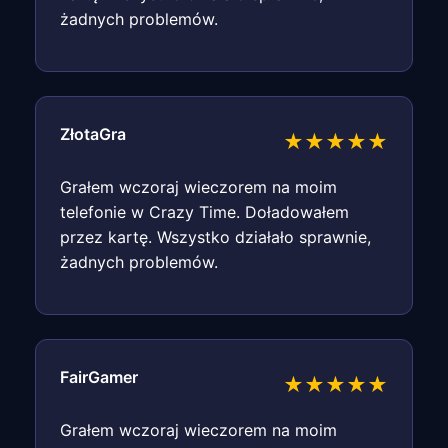
żadnych problemów.
ZłotaGra
★
★
★
★
★
Grałem wczoraj wieczorem na moim
telefonie w Crazy Time. Doładowałem
przez kartę. Wszystko działało sprawnie,
żadnych problemów.
FairGamer
★
★
★
★
★
Grałem wczoraj wieczorem na moim